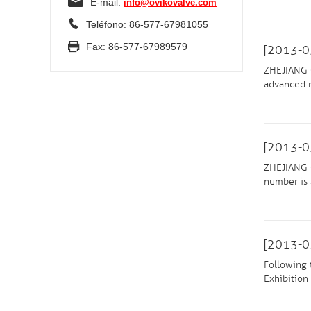
E-mail:
info@ovikovalve.com
Teléfono: 86-577-67981055
Fax: 86-577-67989579
[2013-0
ZHEJIANG O
advanced m
[2013-0
ZHEJIANG O
number is 
[2013-0
Following 
Exhibition