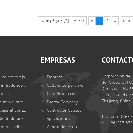
Total página [2]
«casa
«
1
2
»
últi
EMPRESAS
CONTACT
Corporación de 
a de acero fija
Empresa
del Grupo OVIK
Válvula de bola de entrada superior
Cultura Corporativa
Dirección : No.5
 pista
Caso Producción
calle, ciudad de
Zhejiang, China
Válvulas de bola de tres/cuatro vías
Fuerza Company
Válvula de bola encajar el conservar el calor
Control de Calidad
Teléfono : 86-5
Válvula de bola flotante de una pieza
Aplicaciones
Fax : 86-577-67
Válvula de bola de metal sellado estanco
Centro de vídeo