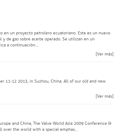
ito en un proyecto petrolero ecuatoriano. Este es un nuevo
l y de gas sobre aceite operado. Se utilizan en un
a a continuación:...
[Ver más]
r 11-12 2013, in Suzhou, China. All of our old and new
[Ver más]
Europe and China, The Valve World Asia 2009 Conference &
l over the world with a special emphas...