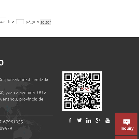
mo»
Ir a
página
O
Responsabilidad Limitada
O
50, yuan a avenida, OU a
 wenzhou, provincia de
77-67981055
989579