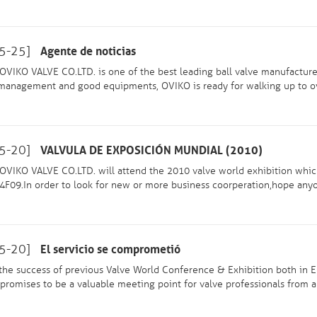
5-25]
Agente de noticias
VIKO VALVE CO.LTD. is one of the best leading ball valve manufactures 
anagement and good equipments, OVIKO is ready for walking up to ove
5-20]
VALVULA DE EXPOSICIÓN MUNDIAL (2010)
VIKO VALVE CO.LTD. will attend the 2010 valve world exhibition whi
4F09.In order to look for new or more business coorperation,hope anyon
5-20]
El servicio se comprometió
the success of previous Valve World Conference & Exhibition both in 
 promises to be a valuable meeting point for valve professionals from al