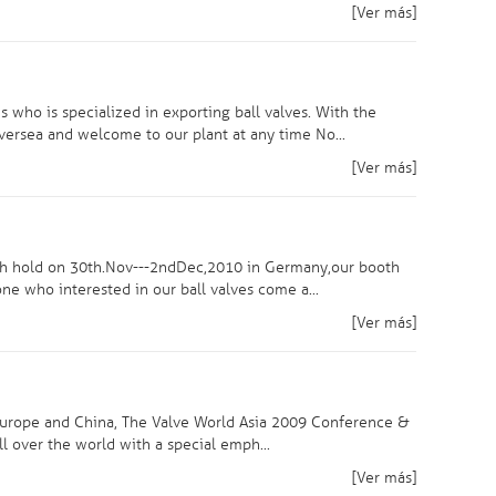
[Ver más]
who is specialized in exporting ball valves. With the
rsea and welcome to our plant at any time No...
[Ver más]
ch hold on 30th.Nov---2ndDec,2010 in Germany,our booth
e who interested in our ball valves come a...
[Ver más]
Europe and China, The Valve World Asia 2009 Conference &
l over the world with a special emph...
[Ver más]